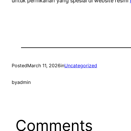
untuk pernikahan yang spesial di website resmi
Posted
March 11, 2026
in
Uncategorized
by
admin
Comments