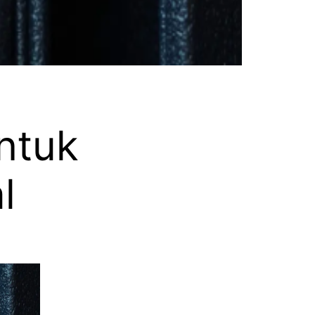
ntuk
l